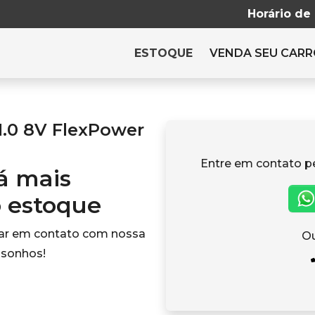
Horário de
ESTOQUE
VENDA SEU CAR
1.0 8V FlexPower
Entre em contato p
tá mais
o estoque
rar em contato com nossa
Ou
 sonhos!