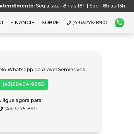
 atendimento:
Seg a sex - 8h às 18h | Sáb - 8h às 13h
RO
FINANCIE
SOBRE
(43)3275-8901
elo Whatsapp da Aravel Seminovos
(43)98404-9865
 ligue agora para:
(43)3275-8901