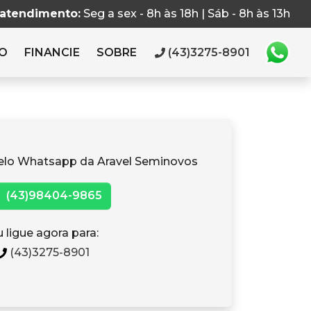
 atendimento:
Seg a sex - 8h às 18h | Sáb - 8h às 13h
RO
FINANCIE
SOBRE
(43)3275-8901
elo Whatsapp da Aravel Seminovos
(43)98404-9865
 ligue agora para:
(43)3275-8901