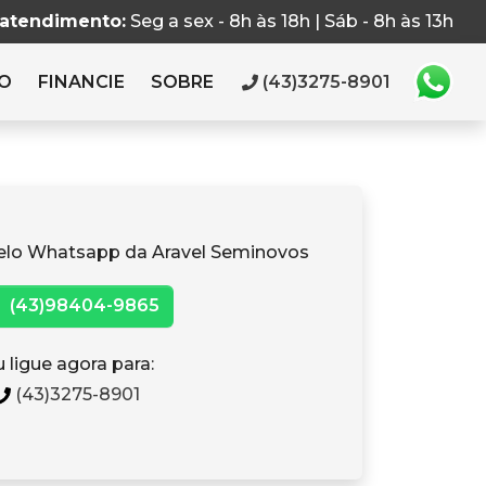
 atendimento:
Seg a sex - 8h às 18h | Sáb - 8h às 13h
RO
FINANCIE
SOBRE
(43)3275-8901
elo Whatsapp da Aravel Seminovos
(43)98404-9865
 ligue agora para:
(43)3275-8901