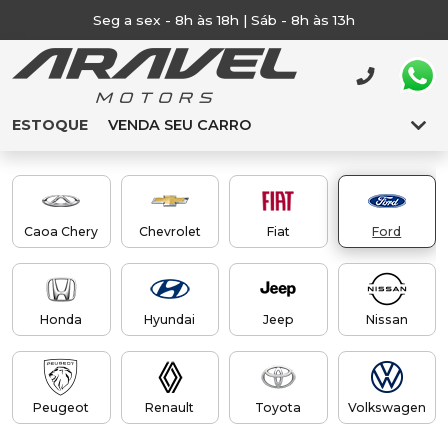
Seg a sex - 8h às 18h | Sáb - 8h às 13h
ESTOQUE
VENDA SEU CARRO
Caoa Chery
Chevrolet
Fiat
Ford
Honda
Hyundai
Jeep
Nissan
Peugeot
Renault
Toyota
Volkswagen