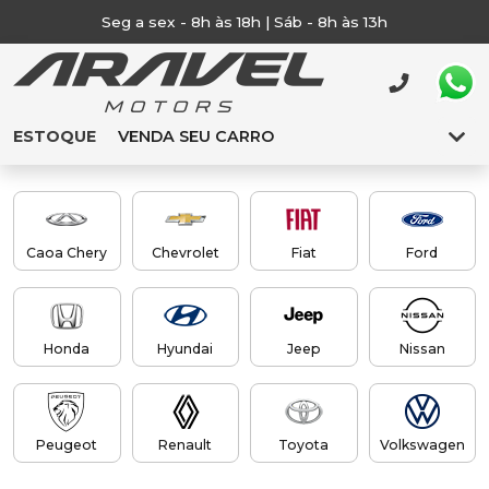
Seg a sex - 8h às 18h | Sáb - 8h às 13h
ESTOQUE
VENDA SEU CARRO
Caoa Chery
Chevrolet
Fiat
Ford
Honda
Hyundai
Jeep
Nissan
Peugeot
Renault
Toyota
Volkswagen