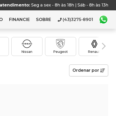
 atendimento:
Seg a sex - 8h às 18h | Sáb - 8h às 13h
RO
FINANCIE
SOBRE
(43)3275-8901
Nissan
Peugeot
Renault
Ordenar
por