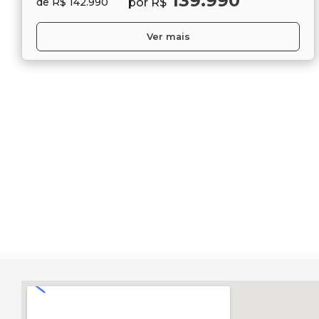
139.990
por R$
de R$ 142.990
Ver mais