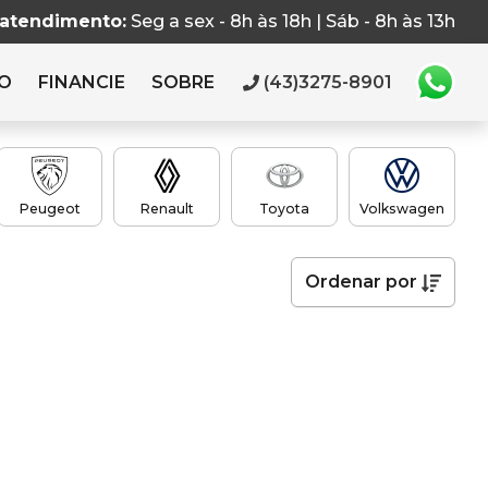
 atendimento:
Seg a sex - 8h às 18h | Sáb - 8h às 13h
RO
FINANCIE
SOBRE
(43)3275-8901
Peugeot
Renault
Toyota
Volkswagen
Ordenar
por