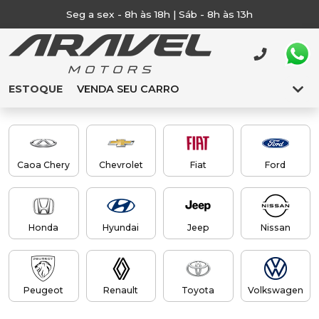
Seg a sex - 8h às 18h | Sáb - 8h às 13h
ESTOQUE
VENDA SEU CARRO
Caoa Chery
Chevrolet
Fiat
Ford
Honda
Hyundai
Jeep
Nissan
Peugeot
Renault
Toyota
Volkswagen