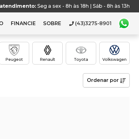
 atendimento:
Seg a sex - 8h às 18h | Sáb - 8h às 13h
RO
FINANCIE
SOBRE
(43)3275-8901
Peugeot
Renault
Toyota
Volkswagen
Ordenar
por