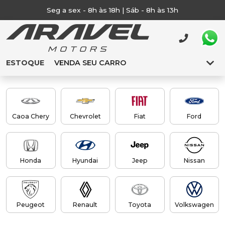
Seg a sex - 8h às 18h | Sáb - 8h às 13h
ESTOQUE
VENDA SEU CARRO
Caoa Chery
Chevrolet
Fiat
Ford
Honda
Hyundai
Jeep
Nissan
Peugeot
Renault
Toyota
Volkswagen