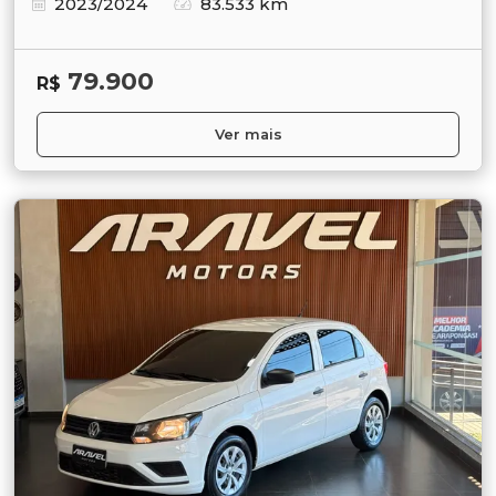
2023/2024
83.533 km
79.900
R$
Ver mais