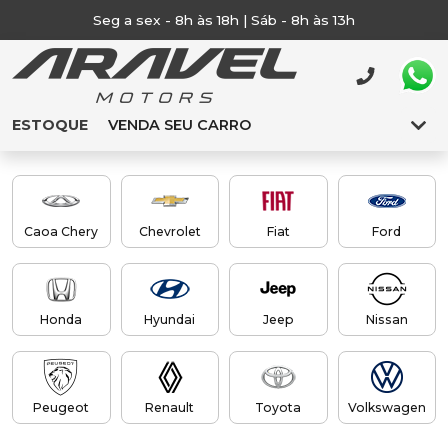
Seg a sex - 8h às 18h | Sáb - 8h às 13h
ESTOQUE
VENDA SEU CARRO
Caoa Chery
Chevrolet
Fiat
Ford
Honda
Hyundai
Jeep
Nissan
Peugeot
Renault
Toyota
Volkswagen