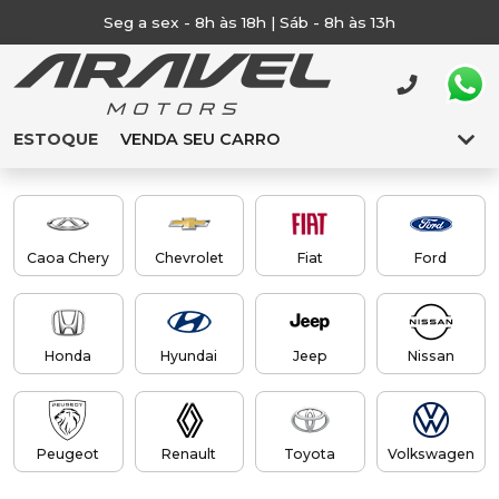
Seg a sex - 8h às 18h | Sáb - 8h às 13h
ESTOQUE
VENDA SEU CARRO
Caoa Chery
Chevrolet
Fiat
Ford
Honda
Hyundai
Jeep
Nissan
Peugeot
Renault
Toyota
Volkswagen